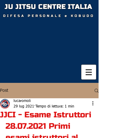
JU JITSU CENTRE
I
TALIA
D
IFESA PERSONALE e KOBUDO
Post
lucaromoli
29 lug 2021
Tempo di lettura: 1 min
JJCI - Esame Istruttori
28.07.2021 Primi 
esami istruttori al 