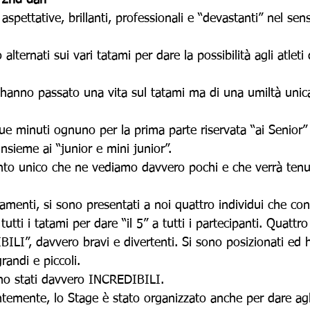
 2nd dan
spettative, brillanti, professionali e “devastanti” nel se
 alternati sui vari tatami per dare la possibilità agli atleti 
hanno passato una vita sul tatami ma di una umiltà unica
ue minuti ognuno per la prima parte riservata “ai Senior” e
nsieme ai “junior e mini junior”.
to unico che ne vediamo davvero pochi e che verrà tenut
amenti, si sono presentati a noi quattro individui che con 
 tutti i tatami per dare “il 5” a tutti i partecipanti. Quattro
IBILI”, davvero bravi e divertenti. Si sono posizionati ed
grandi e piccoli.
ono stati davvero INCREDIBILI.
emente, lo Stage è stato organizzato anche per dare agli