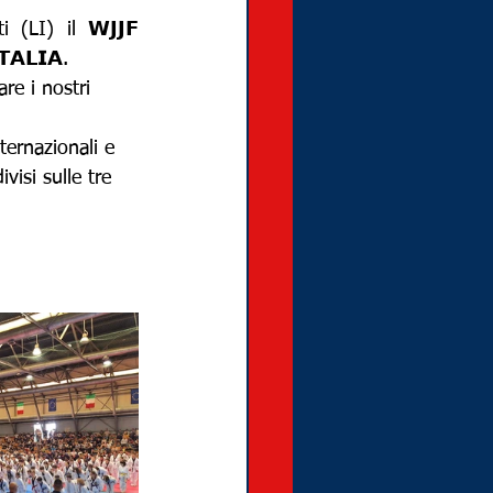
LI) il 𝗪𝗝𝗝𝗙 
𝗔𝗟𝗜𝗔.
re i nostri 
ternazionali e 
visi sulle tre 