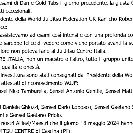
esami di Dan e Gold Tabs il giorno precedente, la giusta
ti eccezionali.
sidente della World Ju-Jitsu Federation UK Kan-cho Robert
sce:
assistevamo ad esami così intensi e con una profonda c
ke sarebbe felice di vedere come viene portato avanti la s
re non poteva farlo al Ju Jitsu Centre Italia.
E ITALIA, non un maestro o l’altro, tutto il gruppo unito
 qualità e onestà.
investitura sono stati consegnati dal Presidente della Wor
 attestati di riconoscimento WJJF:
nsei Nico Tamburella, Sensei Antonio Gentile, Sensei Matt
i Daniele Ghiozzi, Sensei Dario Lobosco, Sensei Gaetano S
i e Sensei Gaetano Priolo.
ei nostri Allievi/Maestri che il giorno 18 maggio 2024 han
 JITSU CENTRE di Cascina (PI):