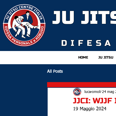
JU JI
D
IFESA
HOME
JU JITSU
All Posts
lucaromoli
24 mag 
JJCI: WJJ
19 Maggio 2024 