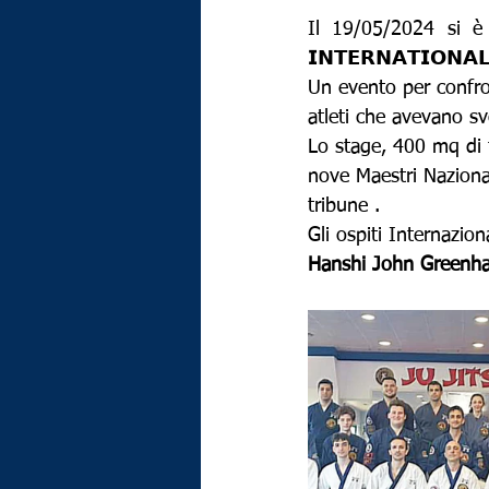
Il 19/05/2024 si è s
𝗜𝗡𝗧𝗘𝗥𝗡𝗔𝗧𝗜𝗢𝗡𝗔
Un evento per confron
atleti che avevano sv
Lo stage, 400 mq di t
nove Maestri Nazional
tribune .
Gli ospiti Internaziona
Hanshi John Greenha