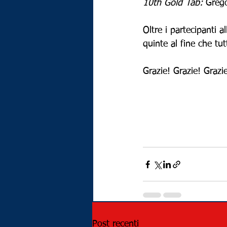
10th Gold Tab:
 Grego
Oltre i partecipanti a
quinte al fine che tut
Grazie! Grazie! Grazi
Post recenti