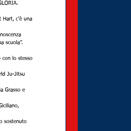
 GLORIA.
 Hart, c’è una 
onoscenza 
ua scuola”.
 con lo stesso 
ld Ju-Jitsu 
ia Grasso e 
iciliano, 
no sostenuto 