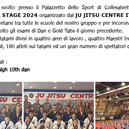
volto presso il Palazzetto dello Sport di Collesalvetti (
 𝗦𝗧𝗔𝗚𝗘 𝟮𝟬𝟮𝟰 organizzato dal 𝗝𝗨 𝗝𝗜𝗧𝗦𝗨 𝗖𝗘𝗡𝗧𝗥𝗘 𝗜
tarsi tra tutte le scuole del nostro gruppo e per incorona
olto gli esami di Dan e Gold Tabs il giorno precedente.
atami divisi in quattro aree di lavoro , quattro Maestri In
i, 180 atleti sui tatami ed un gran numero di spettatori di
li :
lgh 10th dan