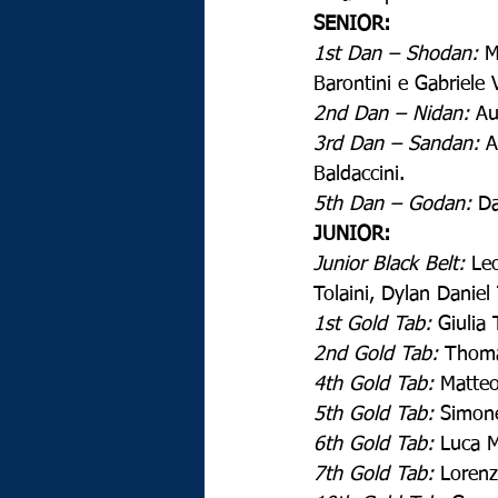
SENIOR:
1st Dan – Shodan:
 M
Barontini e Gabriele 
2nd Dan – Nidan:
 Au
3rd Dan – Sandan:
 A
Baldaccini.
5th Dan – Godan:
 D
JUNIOR:
Junior Black Belt:
 Le
Tolaini, Dylan Daniel
1st Gold Tab:
 Giulia 
2nd Gold Tab:
 Thom
4th Gold Tab:
 Matte
5th Gold Tab: 
Simon
6th Gold Tab:
 Luca M
7th Gold Tab:
 Lorenz