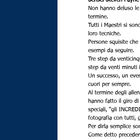
Sensei Steven Payne
Non hanno deluso le a
termine.
Tutti i Maestri si sono
loro tecniche.
Persone squisite che 
esempi da seguire.
Tre step da venticinq
step da venti minuti i
Un successo, un even
cuori per sempre.
Al termine degli allen
hanno fatto il giro di
speciali, “gli INCRED
fotografia con tutti, 
Per dirla semplice s
Come detto precedent