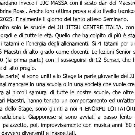
uardano invece il JJC MASSA con il sesto dan del Maestro 
rina Rossi. Anche loro ottima prova e alto livello tecnico
𝑔𝑔𝑖𝑜 2025: Finalmente il giorno del tanto atteso Seminario.
ito solo le scuole del JU JITSU CENTRE ITALIA, con ol
i gradi e di tutte le età. Quello che ha colpito di più è st
i tatami e l’energia degli allenamenti. Si 4 tatami per un
 Maestri di alto grado come docenti. Le lezioni Senior si
0 (la prima parte) con il susseguirsi di 12 Sensei, che 
e di alto pregio.
 parte) si sono uniti allo Stage la parte giovanile del JJ C
ai mancare in una scuola o in una società che vuole cresc
 ai piccoli samurai di tutte le nostre scuole, che oltre 
vari Maestri, hanno tenuto un comportamento ed un’attenz
nica dello Stage, sono giunti a noi 4 ENORMI LOTTATOR
radizionale Giapponese si sono avviati a passo lento
l palazzetto, poi, improvvisamente con musica anni ’80 d
 davvero divertenti e inaspettati.