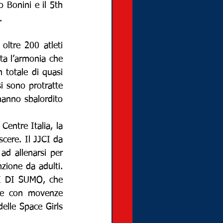
Bonini e il 5th 
.
tre 200 atleti 
ata l’armonia che 
 totale di quasi 
 sono protratte 
hanno sbalordito 
entre Italia, la 
ere. Il JJCI da 
ad allenarsi per 
ione da adulti. 
I DI SUMO, che 
 e con movenze 
elle Space Girls 