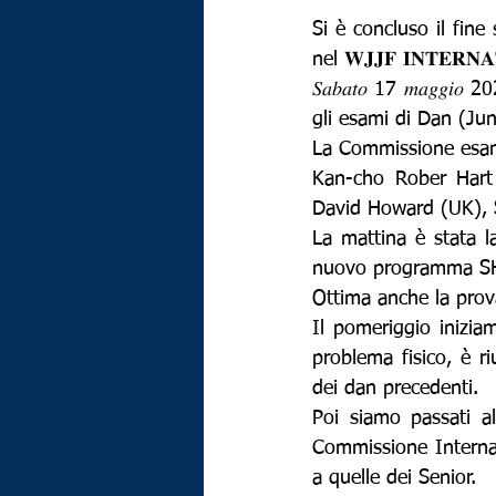
Si è concluso il fin
nel 𝐖𝐉𝐉𝐅 𝐈𝐍𝐓𝐄𝐑𝐍𝐀
𝑆𝑎𝑏𝑎𝑡𝑜 17 𝑚𝑎𝑔
gli esami di Dan (Jun
La Commissione esami
Kan-cho Rober Hart
David Howard (UK), 
La mattina è stata l
nuovo programma SHO
Ottima anche la prov
Il pomeriggio inizia
problema fisico, è ri
dei dan precedenti.
Poi siamo passati al
Commissione Internaz
a quelle dei Senior.