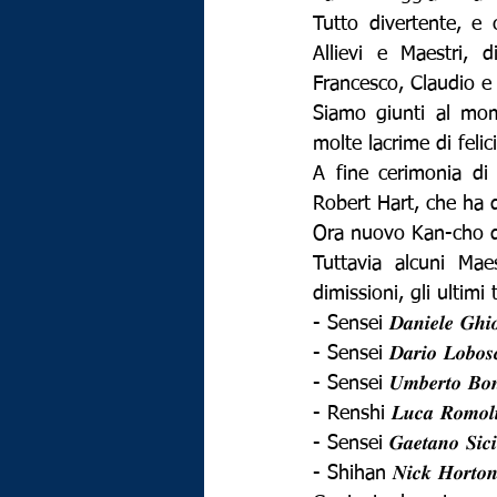
Tutto divertente, e
Allievi e Maestri, d
Francesco, Claudio e
Siamo giunti al mome
molte lacrime di felici
A fine cerimonia di
Robert Hart, che ha d
Ora nuovo Kan-cho d
Tuttavia alcuni Mae
dimissioni, gli ultimi
- Sensei 𝑫𝒂𝒏𝒊𝒆𝒍𝒆 𝑮𝒉𝒊
- Sensei 𝑫𝒂𝒓𝒊𝒐 𝑳𝒐𝒃𝒐
- Sensei 𝑼𝒎𝒃𝒆𝒓𝒕𝒐 𝑩𝒐
- Renshi 𝑳𝒖𝒄𝒂 𝑹𝒐𝒎𝒐𝒍
- Sensei 𝑮𝒂𝒆𝒕𝒂𝒏𝒐 𝑺𝒊𝒄
- Shihan 𝑵𝒊𝒄𝒌 𝑯𝒐𝒓𝒕𝒐