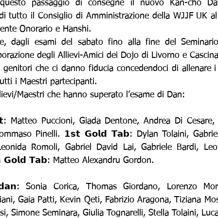
 questo passaggio di consegne il nuovo Kan-cho Da
 tutto il Consiglio di Amministrazione della WJJF UK al
idente Onorario e Hanshi.
, dagli esami del sabato fino alla fine del Seminario,
aborazione degli Allievi-Amici dei Dojo di Livorno e Cascina
 genitori che ci danno fiducia concedendoci di allenare i lo
tutti i Maestri partecipanti.
llievi/Maestri che hanno superato l’esame di Dan:
 𝗕𝗲𝗹𝘁: Matteo Puccioni, Giada Dentone, Andrea Di Cesare
maso Pinelli. 𝟭𝘀𝘁 𝗚𝗼𝗹𝗱 𝗧𝗮𝗯: Dylan Tolaini, Gabri
: Leonida Romoli, Gabriel David Lai, Gabriele Bardi, Leo
 𝗚𝗼𝗹𝗱 𝗧𝗮𝗯: Matteo Alexandru Gordon.
𝗼𝗱𝗮𝗻: Sonia Corica, Thomas Giordano, Lorenzo Morg
ni, Gaia Patti, Kevin Qeti, Fabrizio Aragona, Tiziana Mosc
i, Simone Seminara, Giulia Tognarelli, Stella Tolaini, Luca