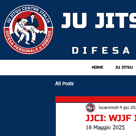
JU JI
D
IFESA
HOME
JU JITSU
All Posts
lucaromoli
4 giu 20
JJCI: WJJ
18 Maggio 2025 