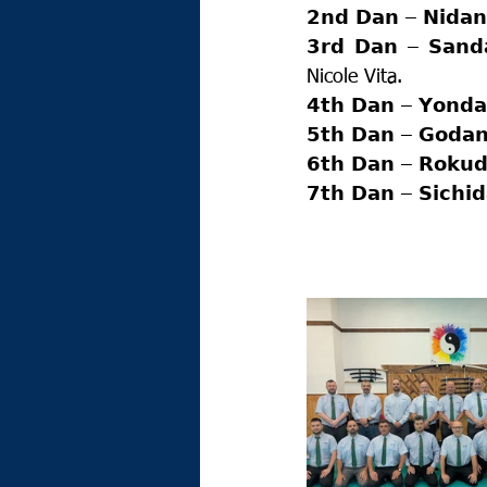
𝟮𝗻𝗱 𝗗𝗮𝗻 – 𝗡𝗶𝗱𝗮
𝟯𝗿𝗱 𝗗𝗮𝗻 – 𝗦𝗮
Nicole Vita.
𝟰𝘁𝗵 𝗗𝗮𝗻 – 𝗬𝗼
𝟱𝘁𝗵 𝗗𝗮𝗻 – 𝗚𝗼𝗱
𝟲𝘁𝗵 𝗗𝗮𝗻 – 𝗥𝗼𝗸
𝟳𝘁𝗵 𝗗𝗮𝗻 – 𝗦𝗶𝗰𝗵