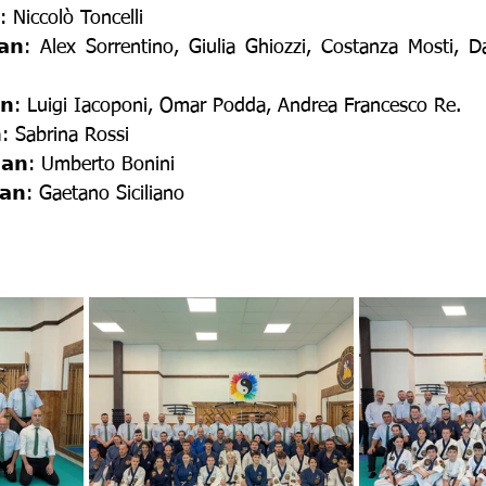
𝗻: Niccolò Toncelli
𝗱𝗮𝗻: Alex Sorrentino, Giulia Ghiozzi, Costanza Mosti, 
𝗱𝗮𝗻: Luigi Iacoponi, Omar Podda, Andrea Francesco Re.
𝗻: Sabrina Rossi
𝗱𝗮𝗻: Umberto Bonini
𝗱𝗮𝗻: Gaetano Siciliano