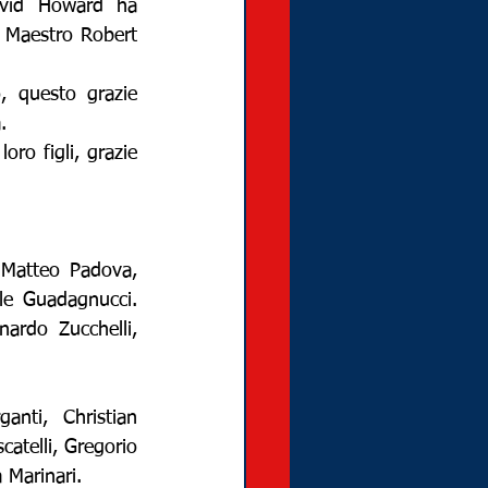
vid Howard ha 
 Maestro Robert 
 questo grazie 
.
ro figli, grazie 
, Matteo Padova, 
ele Guadagnucci. 
nardo Zucchelli, 
anti, Christian 
atelli, Gregorio 
 Marinari.