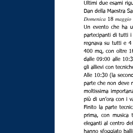
Ultimi due esami rig
Dan della Maestra Sab
𝐷𝑜𝑚𝑒𝑛𝑖𝑐𝑎 18 𝑚𝑎
Un evento che ha un
partecipanti di tutti 
regnava su tutti e 4 
400 mq, con oltre 16
dalle 09:00 alle 10:3
gli allievi con tecnich
Alle 10:30 (la seconda
parte che non deve m
moltissima importanza
più di un’ora con i 
Finito la parte tec
prima, con musica t
eleganti al centro de
hanno sfoggiato balli