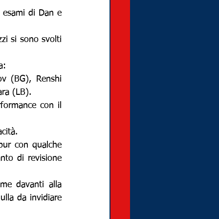
 esami di Dan e 
zi si sono svolti 
a:
v (BG), Renshi 
ra (LB).
formance con il 
cità.
pur con qualche 
nto di revisione 
me davanti alla 
la da invidiare 