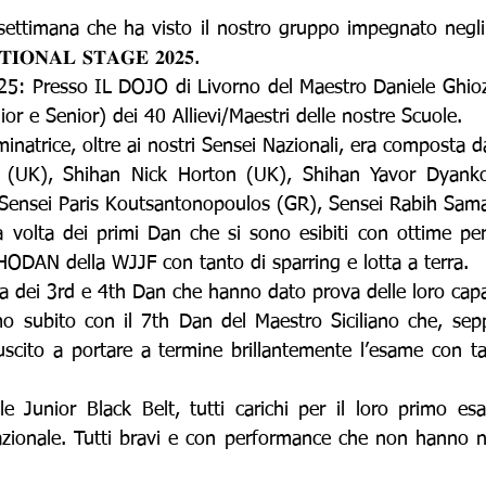
e settimana che ha visto il nostro gruppo impegnato negli
𝐈𝐎𝐍𝐀𝐋 𝐒𝐓𝐀𝐆𝐄 𝟐𝟎𝟐𝟓.
𝑖𝑜 2025: Presso IL DOJO di Livorno del Maestro Daniele Ghioz
ior e Senior) dei 40 Allievi/Maestri delle nostre Scuole.
natrice, oltre ai nostri Sensei Nazionali, era composta d
 (UK), Shihan Nick Horton (UK), Shihan Yavor Dyanko
Sensei Paris Koutsantonopoulos (GR), Sensei Rabih Sama
a volta dei primi Dan che si sono esibiti con ottime per
DAN della WJJF con tanto di sparring e lotta a terra.
a dei 3rd e 4th Dan che hanno dato prova delle loro capa
mo subito con il 7th Dan del Maestro Siciliano che, sep
uscito a portare a termine brillantemente l’esame con ta
le Junior Black Belt, tutti carichi per il loro primo esa
ionale. Tutti bravi e con performance che non hanno nul