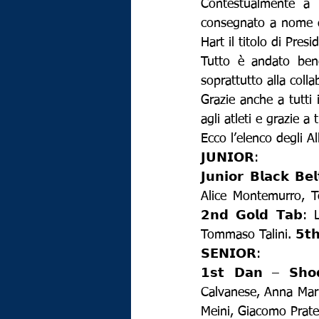
Contestualmente a
consegnato a nome di
Hart il titolo di Pres
Tutto è andato bene
soprattutto alla coll
Grazie anche a tutti i
agli atleti e grazie a 
Ecco l’elenco degli A
𝗝𝗨𝗡𝗜𝗢𝗥:
𝗝𝘂𝗻𝗶𝗼𝗿 𝗕𝗹𝗮𝗰
Alice Montemurro, Tom
𝟮𝗻𝗱 𝗚𝗼𝗹𝗱 𝗧𝗮
Tommaso Talini. 𝟱𝘁𝗵
𝗦𝗘𝗡𝗜𝗢𝗥:
𝟭𝘀𝘁 𝗗𝗮𝗻 – 𝗦
Calvanese, Anna Maria
Meini, Giacomo Prates