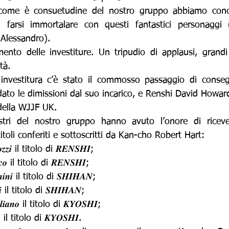
 come è consuetudine del nostro gruppo abbiamo conces
i farsi immortalare con questi fantastici personaggi (
 Alessandro).
nto delle investiture. Un tripudio di applausi, grandi 
tà.
 investitura c’è stato il commosso passaggio di conseg
ato le dimissioni dal suo incarico, e Renshi David Howar
ella WJJF UK.
stri del nostro gruppo hanno avuto l’onore di ricever
 titoli conferiti e sottoscritti da Kan-cho Robert Hart:
𝒐𝒛𝒛𝒊 il titolo di 𝑹𝑬𝑵𝑺𝑯𝑰;
𝒄𝒐 il titolo di 𝑹𝑬𝑵𝑺𝑯𝑰;
𝒊𝒏𝒊 il titolo di 𝑺𝑯𝑰𝑯𝑨𝑵;
𝒊 il titolo di 𝑺𝑯𝑰𝑯𝑨𝑵;
𝒍𝒊𝒂𝒏𝒐 il titolo di 𝑲𝒀𝑶𝑺𝑯𝑰;
 il titolo di 𝑲𝒀𝑶𝑺𝑯𝑰.