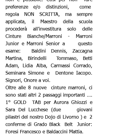
non è possibile. Così per non  fare 
preferenze e/o distinzioni,  come    
regola NON SCRITTA, ma sempre 
applicata, il Maestro della scuola 
procederà all'investitura solo delle  
Cinture Bianche/Marroni - Marroni 
Junior e Marroni Senior a     questo 
esame:  Baldini Dennis, Zaccagna 
Martina, Birindelli  Tommaso, Betti 
Adam, Lidia Alba, Carmassi Corrado, 
Seminara Simone e  Dentone Iacopo. 
Signori, Onore a voi.
Oltre alle 8 nuove  cinture marroni, ci 
sono stati altri 2 passaggi importanti …. 
1° GOLD  TAB per Aurora Ghiozzi e 
Sara Del Lucchese (due     giovani 
pilastri del nostro Dojo di Livorno ) e  2 
conferme di Grado Black  Belt  Junior: 
Foresi Francesco e Baldaccini Mattia.